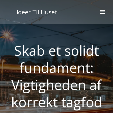
Videre
til
Ideer Til Huset
indhold
Skab et solidt
fundament:
Vigtigheden af
korrekt tagfod