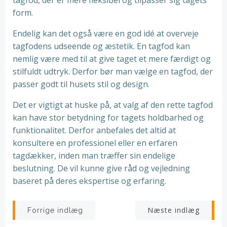
tagfod, der er mere fleksibel og tilpasser sig tagets
form.
Endelig kan det også være en god idé at overveje
tagfodens udseende og æstetik. En tagfod kan
nemlig være med til at give taget et mere færdigt og
stilfuldt udtryk. Derfor bør man vælge en tagfod, der
passer godt til husets stil og design.
Det er vigtigt at huske på, at valg af den rette tagfod
kan have stor betydning for tagets holdbarhed og
funktionalitet. Derfor anbefales det altid at
konsultere en professionel eller en erfaren
tagdækker, inden man træffer sin endelige
beslutning. De vil kunne give råd og vejledning
baseret på deres ekspertise og erfaring.
Indlægsnavigation
Indlægsnav
Næste indlæg
Forrige indlæg