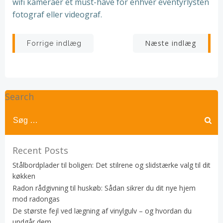
wifi kameraer et must-have for enhver eventyrlysten
fotograf eller videograf.
Indlægsnavigation
Indlægsnav
Næste indlæg
Forrige indlæg
Search
Recent Posts
Stålbordplader til boligen: Det stilrene og slidstærke valg til dit
køkken
Radon rådgivning til huskøb: Sådan sikrer du dit nye hjem
mod radongas
De største fejl ved lægning af vinylgulv – og hvordan du
undgår dem