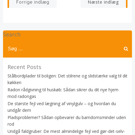
Indlægsnavigation
Indlægsnav
Næste indlæg
Forrige indlæg
Search
Recent Posts
Stålbordplader til boligen: Det stilrene og slidstærke valg til dit
køkken
Radon rådgivning til huskøb: Sådan sikrer du dit nye hjem
mod radongas
De største fejl ved lægning af vinylgulv – og hvordan du
undgår dem
Pladsproblemer? Sådan opbevarer du barndomsminder uden
rod
Undgå faldgruber: De mest almindelige fejl ved gør-det-selv-