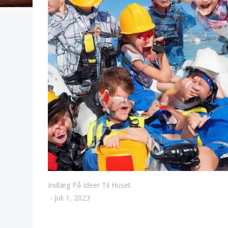
Indlæg På Ideer Til Huset
-
Juli 1, 2023