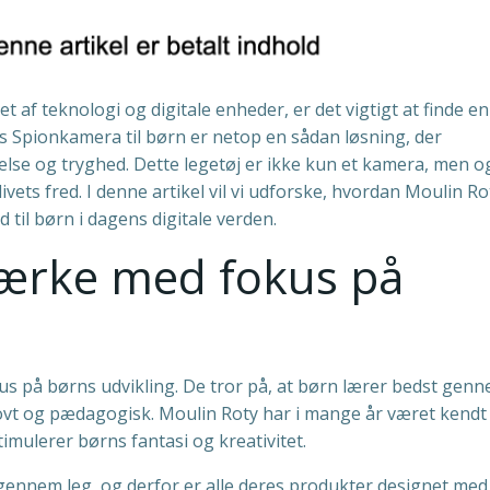
t af teknologi og digitale enheder, er det vigtigt at finde en
s Spionkamera til børn er netop en sådan løsning, der
se og tryghed. Dette legetøj er ikke kun et kamera, men o
ivets fred. I denne artikel vil vi udforske, hvordan Moulin Ro
til børn i dagens digitale verden.
mærke med fokus på
us på børns udvikling. De tror på, at børn lærer bedst gen
sjovt og pædagogisk. Moulin Roty har i mange år været kendt
imulerer børns fantasi og kreativitet.
gennem leg, og derfor er alle deres produkter designet med