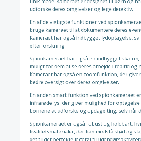
unik måde. Kameraet er designet til børn og ha
udforske deres omgivelser og lege detektiv.
En af de vigtigste funktioner ved spionkameraet
bruge kameraet til at dokumentere deres event
Kameraet har også indbygget lydoptagelse, så 
efterforskning.
Spionkameraet har også en indbygget skærm, h
muligt for dem at se deres arbejde i realtid og 
Kameraet har også en zoomfunktion, der giver
bedre oversigt over deres omgivelser.
En anden smart funktion ved spionkameraet er 
infrarøde lys, der giver mulighed for optagelse 
børnene at udforske og opdage ting, selv når de
Spionkameraet er også robust og holdbart, hvilk
kvalitetsmaterialer, der kan modstå stød og slag
det til det perfekte legetøj til udendørsaktivi