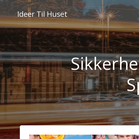
Videre
til
Ideer Til Huset
indhold
Sikkerhed
S