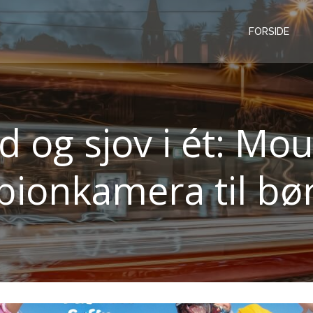
FORSIDE
 og sjov i ét: Mou
pionkamera til bø