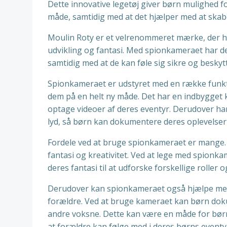
Dette innovative legetøj giver børn mulighed 
måde, samtidig med at det hjælper med at skabe
Moulin Roty er et velrenommeret mærke, der ha
udvikling og fantasi. Med spionkameraet har d
samtidig med at de kan føle sig sikre og beskyt
Spionkameraet er udstyret med en række funkt
dem på en helt ny måde. Det har en indbygget k
optage videoer af deres eventyr. Derudover ha
lyd, så børn kan dokumentere deres oplevelser
Fordele ved at bruge spionkameraet er mange. 
fantasi og kreativitet. Ved at lege med spion
deres fantasi til at udforske forskellige roller 
Derudover kan spionkameraet også hjælpe med 
forældre. Ved at bruge kameraet kan børn dok
andre voksne. Dette kan være en måde for børn
at forældre kan følge med i deres børns eventy