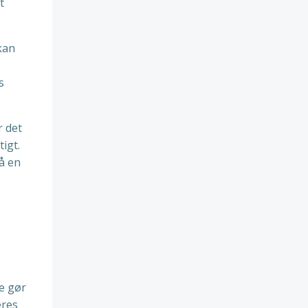
t
kan
s
r det
igt.
å en
te gør
eres