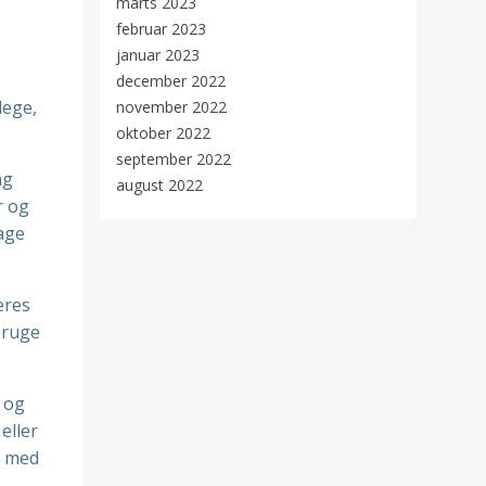
marts 2023
februar 2023
januar 2023
s
december 2022
lege,
november 2022
oktober 2022
september 2022
ng
august 2022
r og
age
eres
bruge
 og
eller
g med