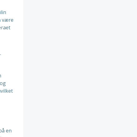
lin
n være
eraet
r
n
 og
vilket
på en