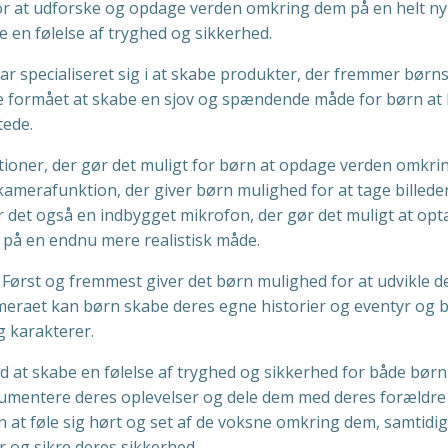
for at udforske og opdage verden omkring dem på en helt ny
 en følelse af tryghed og sikkerhed.
r specialiseret sig i at skabe produkter, der fremmer børn
e formået at skabe en sjov og spændende måde for børn at 
tede.
ioner, der gør det muligt for børn at opdage verden omkri
amerafunktion, der giver børn mulighed for at tage billede
r det også en indbygget mikrofon, der gør det muligt at opt
 på en endnu mere realistisk måde.
Først og fremmest giver det børn mulighed for at udvikle d
kameraet kan børn skabe deres egne historier og eventyr og 
og karakterer.
at skabe en følelse af tryghed og sikkerhed for både børn
umentere deres oplevelser og dele dem med deres forældre 
 at føle sig hørt og set af de voksne omkring dem, samtidi
r og sikre deres sikkerhed.