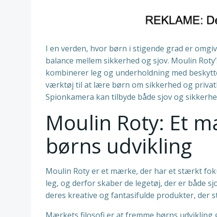
I en verden, hvor børn i stigende grad er omgive
balance mellem sikkerhed og sjov. Moulin Roty’
kombinerer leg og underholdning med beskyttel
værktøj til at lære børn om sikkerhed og privatl
Spionkamera kan tilbyde både sjov og sikkerhed 
Moulin Roty: Et 
børns udvikling
Moulin Roty er et mærke, der har et stærkt fok
leg, og derfor skaber de legetøj, der er både 
deres kreative og fantasifulde produkter, der st
Mærkets filosofi er at fremme børns udvikling 