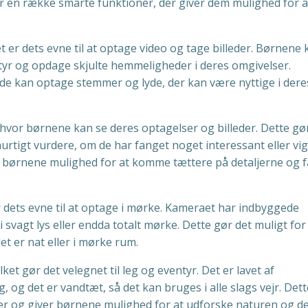
r en række smarte funktioner, der giver dem mulighed for a
 er dets evne til at optage video og tage billeder. Børnene 
yr og opdage skjulte hemmeligheder i deres omgivelser.
de kan optage stemmer og lyde, der kan være nyttige i dere
vor børnene kan se deres optagelser og billeder. Dette gø
hurtigt vurdere, om de har fanget noget interessant eller vigt
 børnene mulighed for at komme tættere på detaljerne og f
dets evne til at optage i mørke. Kameraet har indbyggede
i svagt lys eller endda totalt mørke. Dette gør det muligt for
t er nat eller i mørke rum.
et gør det velegnet til leg og eventyr. Det er lavet af
, og det er vandtæt, så det kan bruges i alle slags vejr. Det
teter og giver børnene mulighed for at udforske naturen og d