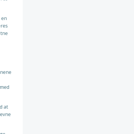
å en
eres
stne
rnene
g med
d at
 evne