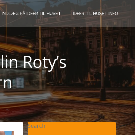
INDLÆG PÅ IDEER TIL HUSET
IDEER TIL HUSET INFO
lin Roty’s
rn
Search