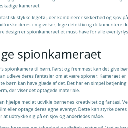
eskadige kameraet.
antastisk stykke legetøj, der kombinerer sikkerhed og sjov p
udforske deres omgivelser, lege detektiv og dokumentere d
re design er spionkameraet et must-have for alle eventyrly
ruge spionkameraet
’s spionkamera til børn. Først og fremmest kan det give bø
an udleve deres fantasier om at være spioner. Kameraet er
ngste børn kan have glæde af det. Det har en simpel betjenin
rm, der viser det optagede materiale.
an hjælpe med at udvikle børnenes kreativitet og fantasi. Ve
lm eller optage deres egne eventyr. Dette kan styrke deres
for at udtrykke sig på en sjov og anderledes måde.