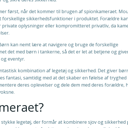
mmer først, når det kommer til brugen af spionkameraet. Mou
t forskellige sikkerhedsfunktioner i produktet. Forældre ka
or private oplysninger eller kompromitteret privatliv, da kam
lser.
 Børn kan nemt lære at navigere og bruge de forskellige
t det med børn i tankerne, så det er let at betjene og give
 og eventyr.
antastisk kombination af legetøj og sikkerhed. Det giver bør
es fantasi, samtidig med at det skaber en følelse af tryghed
ntere deres oplevelser og dele dem med deres forældre, h
voksne.
meraet?
 stykke legetøj, der formår at kombinere sjov og sikkerhed 