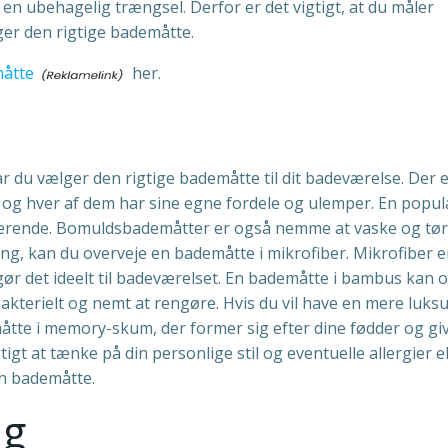
en ubehagelig trængsel. Derfor er det vigtigt, at du måler
ger den rigtige bademåtte.
måtte
her.
år du vælger den rigtige bademåtte til dit badeværelse. Der 
, og hver af dem har sine egne fordele og ulemper. En popu
berende. Bomuldsbademåtter er også nemme at vaske og tør
ing, kan du overveje en bademåtte i mikrofiber. Mikrofiber e
 gør det ideelt til badeværelset. En bademåtte i bambus kan 
akterielt og nemt at rengøre. Hvis du vil have en mere luks
måtte i memory-skum, der former sig efter dine fødder og gi
igt at tænke på din personlige stil og eventuelle allergier el
in bademåtte.
lg