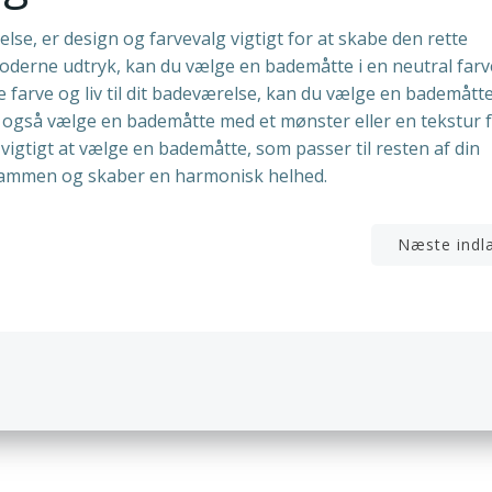
lse, er design og farvevalg vigtigt for at skabe den rette
moderne udtryk, kan du vælge en bademåtte i en neutral far
je farve og liv til dit badeværelse, kan du vælge en bademåtte
 også vælge en bademåtte med et mønster eller en tekstur f
er vigtigt at vælge en bademåtte, som passer til resten af din
 sammen og skaber en harmonisk helhed.
n
Indlægsnavigation
Næste indl