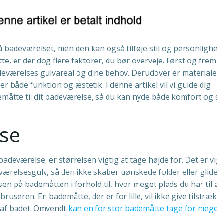
å badeværelset, men den kan også tilføje stil og personlighed
e, er der dog flere faktorer, du bør overveje. Først og fre
 badeværelses gulvareal og dine behov. Derudover er materiale
 både funktion og æstetik. I denne artikel vil vi guide dig
åtte til dit badeværelse, så du kan nyde både komfort og s
lse
badeværelse, er størrelsen vigtig at tage højde for. Det er vi
værelsesgulv, så den ikke skaber uønskede folder eller glid
en på bademåtten i forhold til, hvor meget plads du har til 
ruseren. En bademåtte, der er for lille, vil ikke give tilstræk
d af badet. Omvendt
kan en for stor bademåtte tage for meg