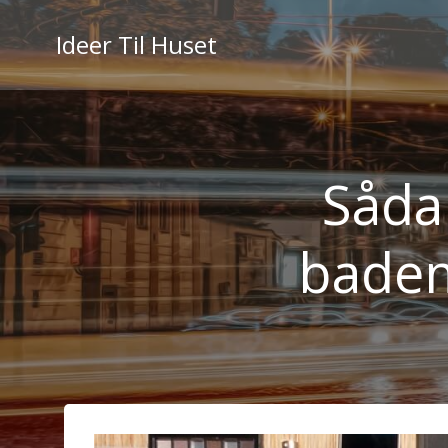
Videre
til
Ideer Til Huset
indhold
Såda
badem