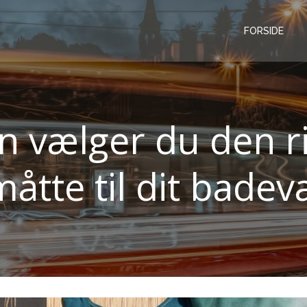
FORSIDE
n vælger du den ri
åtte til dit badev