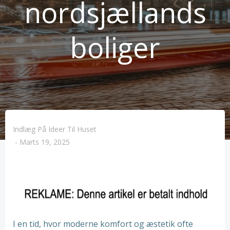
nordsjællands
boliger
Indlæg På Ideer Til Huset
-
Marts 19, 2025
I en tid, hvor moderne komfort og æstetik ofte