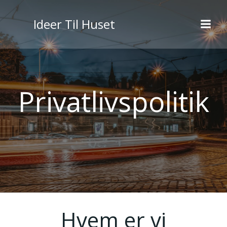
Videre
til
Ideer Til Huset
indhold
Privatlivspolitik
Hvem er vi