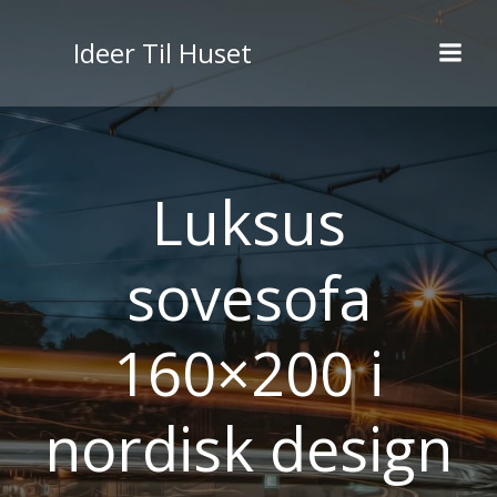
Videre
til
Ideer Til Huset
indhold
Luksus
sovesofa
160×200 i
nordisk design