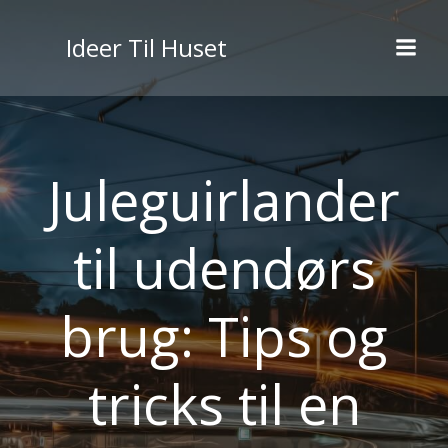
Videre
til
Ideer Til Huset
indhold
Juleguirlander
til udendørs
brug: Tips og
tricks til en