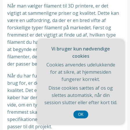
Når man vælger filament til 3D printere, er det
vigtigt at sammenligne priser og kvalitet. Dette kan
være en udfordring, da der er en bred vifte af
forskellige typer filament på markedet. Først og
fremmest er det vigtigt at finde ud af, hvilken type
filament du har brug for til dit projekt. En god måde
Vi bruger kun nødvendige
at begynde er ved at undersøge de forskellige typer
cookies
filamenter, der er tilgængelige, og vurdere hvilken
der passer bedst til dit projekt.
Cookies anvendes udelukkende
for at sikre, at hjemmesiden
Når du har fundet ud af, hvilken type filament du har
fungerer korrekt.
brug for, er det tid til at sammenligne priser og
Disse cookies sættes af os og
kvalitet. Det er vigtigt at sørge for, at den filament du
slettes automatisk, når din
køber har den rette kvalitet. Der er flere måder at
session slutter eller efter kort tid.
vide, om en type filament er høj kvalitet. Først og
fremmest skal du kontrollere producentens
OK
specifikationer og sørge for, at alle specifikationer
passer til dit projekt.