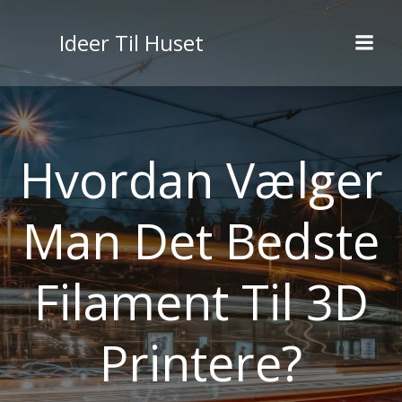
Videre
til
Ideer Til Huset
indhold
Hvordan Vælger
Man Det Bedste
Filament Til 3D
Printere?