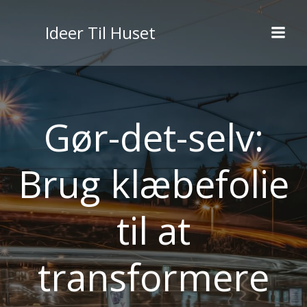
Videre
til
Ideer Til Huset
indhold
Gør-det-selv:
Brug klæbefolie
til at
transformere