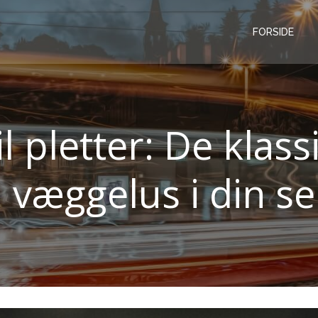
FORSIDE
il pletter: De klas
 væggelus i din s