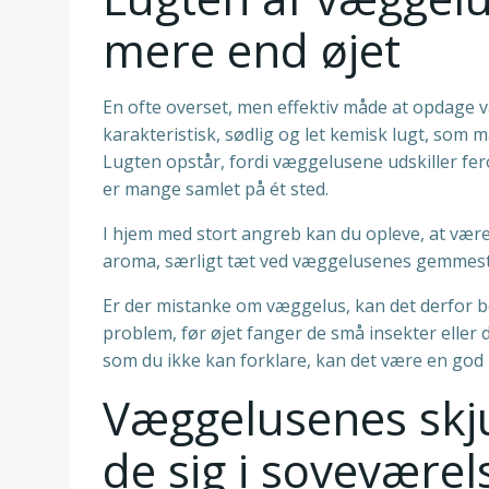
mere end øjet
En ofte overset, men effektiv måde at opdage
karakteristisk, sødlig og let kemisk lugt, so
Lugten opstår, fordi væggelusene udskiller fero
er mange samlet på ét sted.
I hjem med stort angreb kan du opleve, at være
aroma, særligt tæt ved væggelusenes gemmest
Er der mistanke om væggelus, kan det derfor be
problem, før øjet fanger de små insekter eller
som du ikke kan forklare, kan det være en go
Væggelusenes skj
de sig i soveværel