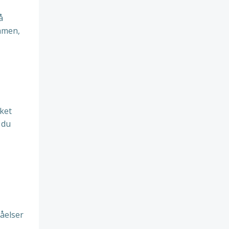
å
ammen,
lket
 du
åelser