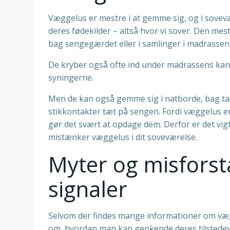
Væggelus er mestre i at gemme sig, og i sove
deres fødekilder – altså hvor vi sover. Den me
bag sengegærdet eller i samlinger i madrassen
De kryber også ofte ind under madrassens kant
syningerne.
Men de kan også gemme sig i natborde, bag tap
stikkontakter tæt på sengen. Fordi væggelus er
gør det svært at opdage dem. Derfor er det vigt
mistænker væggelus i dit soveværelse.
Myter og misforst
signaler
Selvom der findes mange informationer om vægg
om, hvordan man kan genkende deres tilstedevær