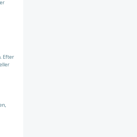
er
. Efter
eller
en,