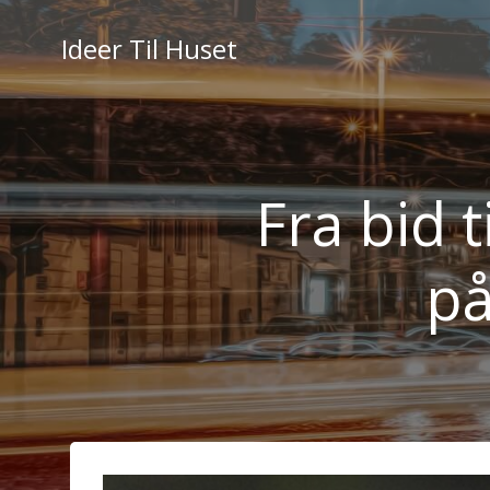
Videre
til
Ideer Til Huset
indhold
Fra bid t
på