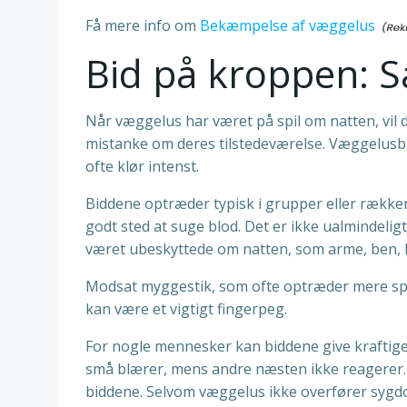
Få mere info om
Bekæmpelse af væggelus
Bid på kroppen: 
Når væggelus har været på spil om natten, vil 
mistanke om deres tilstedeværelse. Væggelusbi
ofte klør intenst.
Biddene optræder typisk i grupper eller rækker,
godt sted at suge blod. Det er ikke ualmindeli
været ubeskyttede om natten, som arme, ben, ha
Modsat myggestik, som ofte optræder mere spre
kan være et vigtigt fingerpeg.
For nogle mennesker kan biddene give kraftige
små blærer, mens andre næsten ikke reagerer. K
biddene. Selvom væggelus ikke overfører sygdo