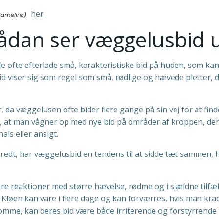
her.
Sådan ser væggelusbid 
de ofte efterlade små, karakteristiske bid på huden, som kan
d viser sig som regel som små, rødlige og hævede pletter, 
 da væggelusen ofte bider flere gange på sin vej for at find
gt, at man vågner op med nye bid på områder af kroppen, der
ls eller ansigt.
dt, har væggelusbid en tendens til at sidde tæt sammen, h
re reaktioner med større hævelse, rødme og i sjældne tilfæ
løen kan vare i flere dage og kan forværres, hvis man krad
mme, kan deres bid være både irriterende og forstyrrende 