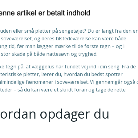
den eller små pletter på sengetøjet? Du er langt fra den en
 soveværelset, og deres tilstedeværelse kan være både
ng tid, før man lægger mærke til de første tegn – og i
 stor skade på både nattesøvn og tryghed.
ke tegn på, at væggelus har fundet vej ind i din seng. Fra de
akteristiske pletter, lærer du, hvordan du bedst spotter
almindelige fænomener i soveværelset. Vi gennemgår også 
teder – så du kan være et skridt foran og tage de rette
Hvordan opdager du