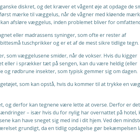
 ganske diskret, og det kræver et vågent øje at opdage de s
 først mærke til væggelus, når de vågner med kløende mærk
m kan afsløre væggelus, inden problemet bliver for omfatten
agnet eller madrassens syninger, som ofte er rester af
bittesmå tuschprikker og er et af de mest sikre tidlige tegn.
r, som væggelusene smider, når de vokser. Hvis du kigger
 eller i sprækker tæt på sengen, kan du være heldig (eller
ade og rødbrune insekter, som typisk gemmer sig om dagen.
ngetøjet, som kan opstå, hvis du kommer til at trykke en væ
t, og derfor kan tegnene være lette at overse. Derfor er det
ndringer – især hvis du for nylig har overnattet på hotel, 
ene kan have sneget sig med ind i dit hjem. Ved den mindst
ærelset grundigt, da en tidlig opdagelse gør bekæmpelsen 