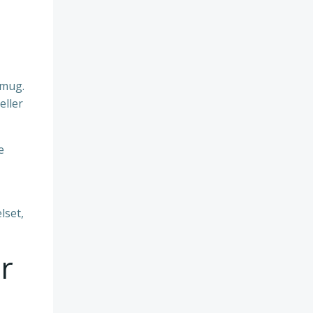
 mug.
eller
e
lset,
r