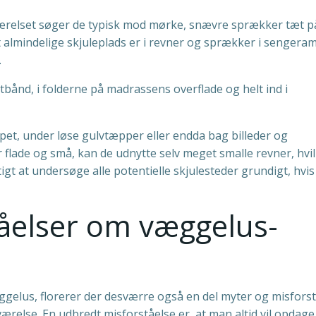
værelset søger de typisk mod mørke, snævre sprækker tæt p
st almindelige skjuleplads er i revner og sprækker i senger
.
bånd, i folderne på madrassens overflade og helt ind i
et, under løse gulvtæpper eller endda bag billeder og
 flade og små, kan de udnytte selv meget smalle revner, hvi
igt at undersøge alle potentielle skjulesteder grundigt, hvis
åelser om væggelus-
elus, florerer der desværre også en del myter og misforst
else. En udbredt misforståelse er, at man altid vil opdage