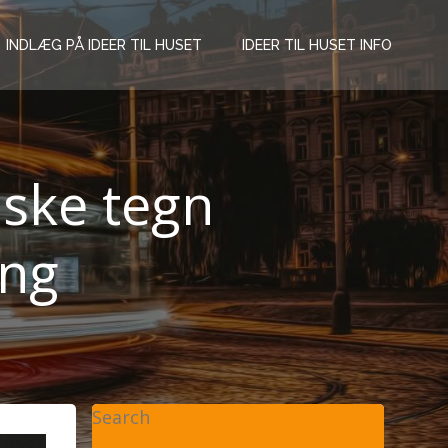
INDLÆG PÅ IDEER TIL HUSET
IDEER TIL HUSET INFO
siske tegn
eng
Search