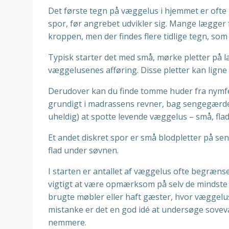
Det første tegn på væggelus i hjemmet er ofte
spor, før angrebet udvikler sig. Mange lægger
kroppen, men der findes flere tidlige tegn, so
Typisk starter det med små, mørke pletter på l
væggelusenes afføring. Disse pletter kan ligne 
Derudover kan du finde tomme huder fra nymfe
grundigt i madrassens revner, bag sengegærdet
uheldig) at spotte levende væggelus – små, fl
Et andet diskret spor er små blodpletter på se
flad under søvnen.
I starten er antallet af væggelus ofte begrænse
vigtigt at være opmærksom på selv de mindste æ
brugte møbler eller haft gæster, hvor væggelus
mistanke er det en god idé at undersøge sovev
nemmere.