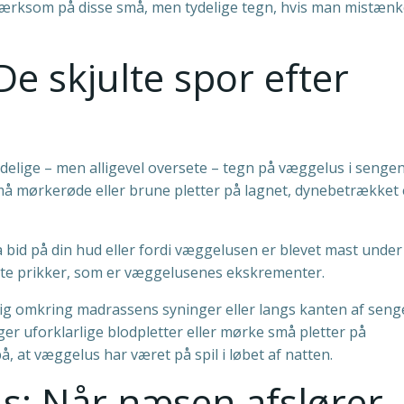
mærksom på disse små, men tydelige tegn, hvis man mistænk
De skjulte spor efter
ydelige – men alligevel oversete – tegn på væggelus i sengen
må mørkerøde eller brune pletter på lagnet, dynebetrækket 
a bid på din hud eller fordi væggelusen er blevet mast under
te prikker, som er væggelusenes ekskrementer.
ig omkring madrassens syninger eller langs kanten af seng
r uforklarlige blodpletter eller mørke små pletter på
å, at væggelus har været på spil i løbet af natten.
s: Når næsen afslører