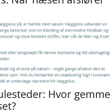
 væggelus på, er faktisk med næsen. Væggelus udsender en
m mange beskriver som en blanding af overmodne hindbær og
moner og visse kemiske stoffer, især når de føler sig truet 
lset eller sengetøjet får denne markante og lidt ubehagelig
eder.
tale sig at stole på næsen – nogle gange afslører den et
 deres spor. Hvis du bemærker en usædvanlig lugt i sovevære
d idé at undersøge nærmere for væggelus.
ulesteder: Hvor gemme
set?