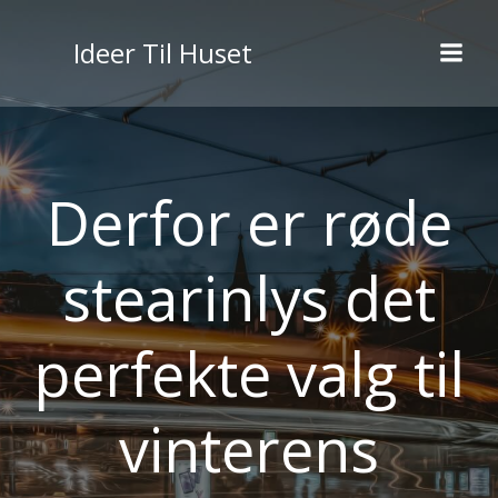
Videre
til
Ideer Til Huset
indhold
Derfor er røde
stearinlys det
perfekte valg til
vinterens