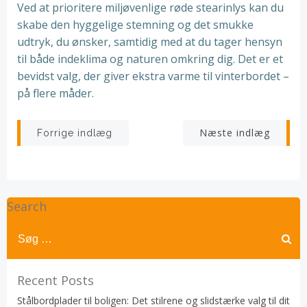
Ved at prioritere miljøvenlige røde stearinlys kan du
skabe den hyggelige stemning og det smukke
udtryk, du ønsker, samtidig med at du tager hensyn
til både indeklima og naturen omkring dig. Det er et
bevidst valg, der giver ekstra varme til vinterbordet –
på flere måder.
Indlægsnavigation
Indlægsnav
Næste indlæg
Forrige indlæg
Search
Recent Posts
Stålbordplader til boligen: Det stilrene og slidstærke valg til dit