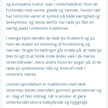
og europæisk kultur, især i vinterhalvåret, hvor de
forbindes med varme, glæde og samvær. Farven rød
har historisk været et symbol på både kærlighed og
beskyttelse, og netop derfor har røde lys fået en
særlig plads i vinterens traditioner.
I mange hjem tændes de røde lys til advent og jul,
hvor de skaber en stemning af forventning og
nærvær. Nogle fortællinger går endda på, at røde lys
blev brugt til at holde onde ånder væk i de mørke
vintermåneder, mens andre historier peger på, at de
røde lys symboliserer håb og livskraft midt i
vinterens mørke.
Uanset oprindelsen er traditionen med røde
stearinlys blevet videreført gennem generationer og
er i dag et fast indslag, når vi ønsker at gøre
vinterbordet ekstra indbydende og hyggeligt.