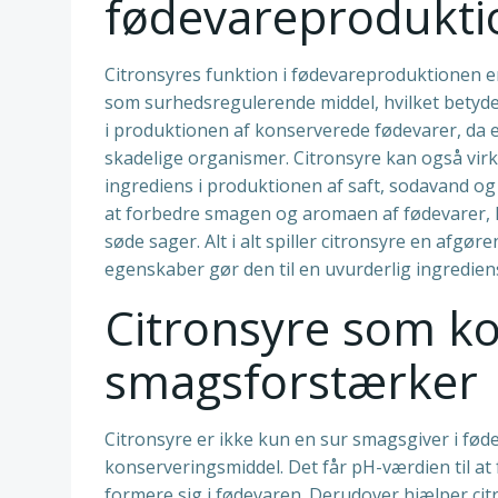
fødevareprodukt
Citronsyres funktion i fødevareproduktionen er
som surhedsregulerende middel, hvilket betyder
i produktionen af konserverede fødevarer, da 
skadelige organismer. Citronsyre kan også virke
ingrediens i produktionen af saft, sodavand og 
at forbedre smagen og aromaen af fødevarer, hv
søde sager. Alt i alt spiller citronsyre en afg
egenskaber gør den til en uvurderlig ingredien
Citronsyre som k
smagsforstærker
Citronsyre er ikke kun en sur smagsgiver i fød
konserveringsmiddel. Det får pH-værdien til at 
formere sig i fødevaren. Derudover hjælper ci