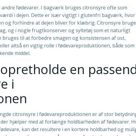
g andre fødevarer. I bagværk bruges citronsyre ofte som
rdi i dejen. Dette er især vigtigt i glutenfri bagværk, hvor
n og forhindre at dejen bliver for klæbrig. Citronsyre brug
mag, og i nogle frugtkonserver og syltetøj som et naturligt
 bruges til at forbedre smagen og konsistensen af ost,
ller altså en vigtig rolle i fødevareproduktionen, både som
kende middel.
 opretholde en passen
e i
ionen
gde citronsyre i fødevareproduktionen er af stor betydnin
, der hjælper med at forlænge holdbarheden af fødevarer. Hv
fødevare, kan det resultere i en kortere holdbarhed og muli