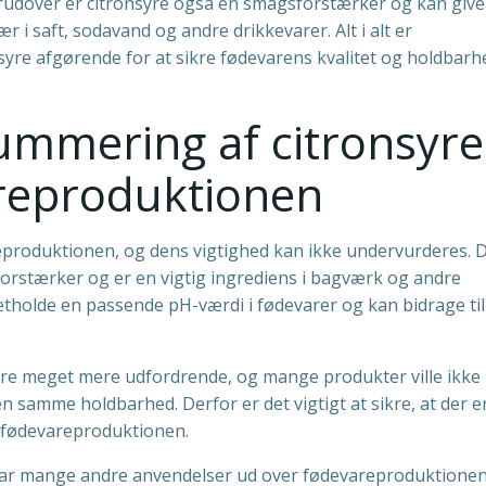
rudover er citronsyre også en smagsforstærker og kan give
r i saft, sodavand og andre drikkevarer. Alt i alt er
re afgørende for at sikre fødevarens kvalitet og holdbarh
ummering af citronsyre
areproduktionen
reproduktionen, og dens vigtighed kan ikke undervurderes. 
rstærker og er en vigtig ingrediens i bagværk og andre
tholde en passende pH-værdi i fødevarer og kan bidrage til
ære meget mere udfordrende, og mange produkter ville ikke
 samme holdbarhed. Derfor er det vigtigt at sikre, at der e
 i fødevareproduktionen.
 har mange andre anvendelser ud over fødevareproduktionen