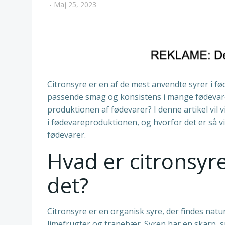
-
Maj 25, 2023
Citronsyre er en af de mest anvendte syrer i 
passende smag og konsistens i mange fødevarer.
produktionen af fødevarer? I denne artikel vil
i fødevareproduktionen, og hvorfor det er så v
fødevarer.
Hvad er citronsyre
det?
Citronsyre er en organisk syre, der findes natu
limefrugter og tranebær. Syren har en skarp,