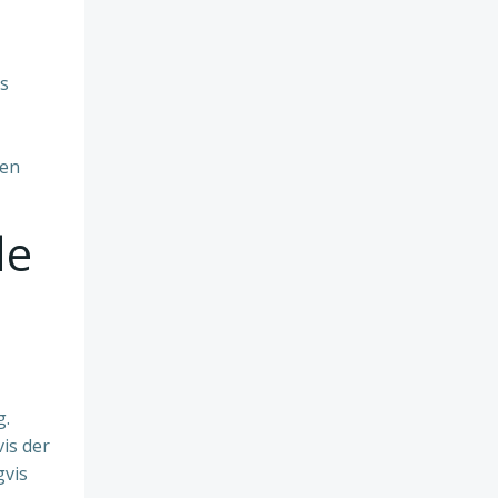
es
 en
de
g.
is der
gvis