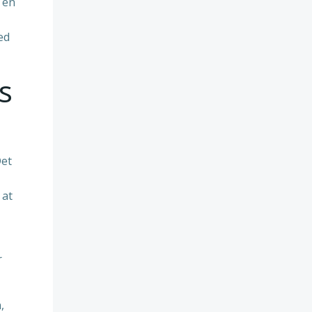
 en
ed
s
Det
 at
r
,