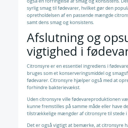
også en forringelse af smag og konsistens. De
syrlig smag til fødevarer, hvilket gør den populæ
opretholdelsen af en passende mængde citronsy
samt dens smag og konsistens.
Afslutning og ops
vigtighed i fødev
Citronsyre er en essentiel ingrediens i fødeva
bruges som et konserveringsmiddel og smagsfo
fødevarer. Citronsyre hjælper også med at opre
forhindre bakterievækst.
Uden citronsyre ville fødevareproduktionen v
kunne fremstilles på samme måde eller have den
tilstrækkelige mængder af citronsyre til stede
Det er også vigtigt at bemærke, at citronsyre