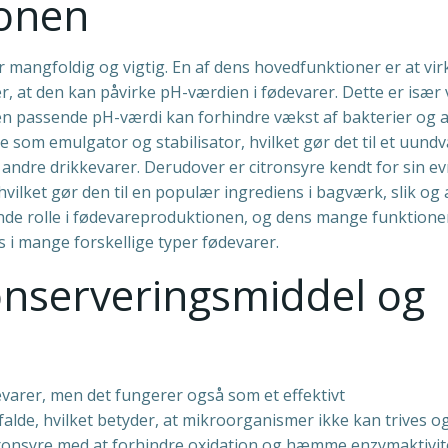
ionen
 mangfoldig og vigtig. En af dens hovedfunktioner er at vir
, at den kan påvirke pH-værdien i fødevarer. Dette er især v
en passende pH-værdi kan forhindre vækst af bakterier og 
 som emulgator og stabilisator, hvilket gør det til et uundv
andre drikkevarer. Derudover er citronsyre kendt for sin evn
ilket gør den til en populær ingrediens i bagværk, slik og
ørende rolle i fødevareproduktionen, og dens mange funktione
s i mange forskellige typer fødevarer.
onserveringsmiddel og
evarer, men det fungerer også som et effektivt
falde, hvilket betyder, at mikroorganismer ikke kan trives o
tronsyre med at forhindre oxidation og hæmme enzymaktivit