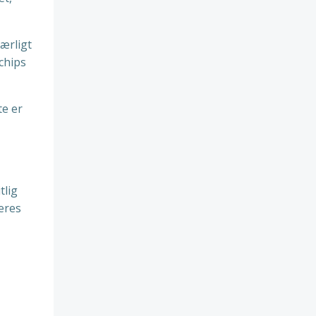
ærligt
chips
te er
tlig
eres