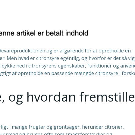
fødevareproduktionen og er afgørende for at opretholde en
 Men hvad er citronsyre egentlig, og hvorfor er det så vigt
 vi dykke ned i citronsyrens egenskaber, funktioner og anven
igtigt at opretholde en passende mængde citronsyre i forske
, og hvordan fremstill
rligt i mange frugter og grøntsager, herunder citroner,
 sur smag og bruges ofte som smagsforstærker og