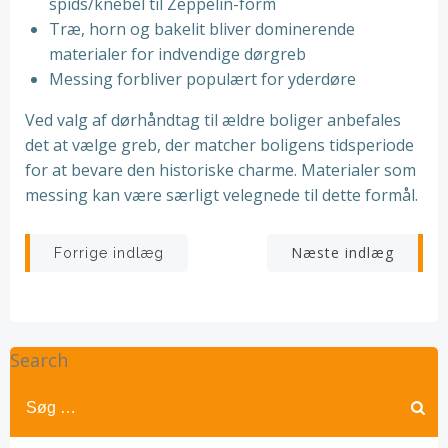
spids/knebel til Zeppelin-form
Træ, horn og bakelit bliver dominerende
materialer for indvendige dørgreb
Messing forbliver populært for yderdøre
Ved valg af dørhåndtag til ældre boliger anbefales
det at vælge greb, der matcher boligens tidsperiode
for at bevare den historiske charme. Materialer som
messing kan være særligt velegnede til dette formål.
Indlægsnavigation
Indlægsnav
Næste indlæg
Forrige indlæg
Search