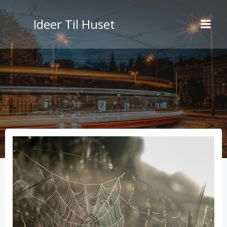
Videre
til
Ideer Til Huset
indhold